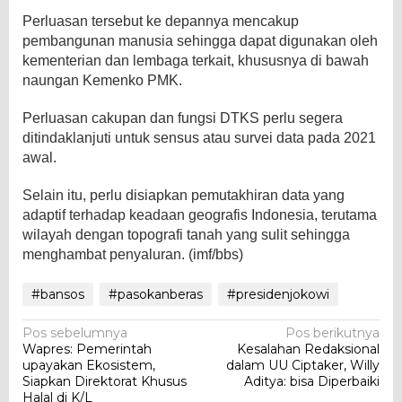
Perluasan tersebut ke depannya mencakup
pembangunan manusia sehingga dapat digunakan oleh
kementerian dan lembaga terkait, khususnya di bawah
naungan Kemenko PMK.
Perluasan cakupan dan fungsi DTKS perlu segera
ditindaklanjuti untuk sensus atau survei data pada 2021
awal.
Selain itu, perlu disiapkan pemutakhiran data yang
adaptif terhadap keadaan geografis Indonesia, terutama
wilayah dengan topografi tanah yang sulit sehingga
menghambat penyaluran. (imf/bbs)
#bansos
#pasokanberas
#presidenjokowi
Navigasi
Pos sebelumnya
Pos berikutnya
Wapres: Pemerintah
Kesalahan Redaksional
pos
upayakan Ekosistem,
dalam UU Ciptaker, Willy
Siapkan Direktorat Khusus
Aditya: bisa Diperbaiki
Halal di K/L