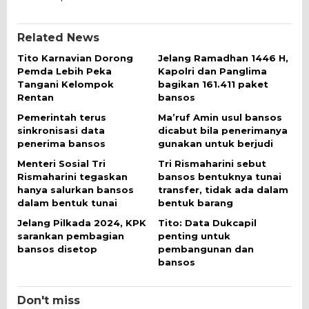
Related News
Tito Karnavian Dorong
Jelang Ramadhan 1446 H,
Pemda Lebih Peka
Kapolri dan Panglima
Tangani Kelompok
bagikan 161.411 paket
Rentan
bansos
Pemerintah terus
Ma’ruf Amin usul bansos
sinkronisasi data
dicabut bila penerimanya
penerima bansos
gunakan untuk berjudi
Menteri Sosial Tri
Tri Rismaharini sebut
Rismaharini tegaskan
bansos bentuknya tunai
hanya salurkan bansos
transfer, tidak ada dalam
dalam bentuk tunai
bentuk barang
Jelang Pilkada 2024, KPK
Tito: Data Dukcapil
sarankan pembagian
penting untuk
bansos disetop
pembangunan dan
bansos
Don't miss