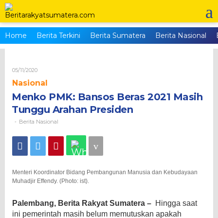
Skip
to
content
Home
Berita Terkini
Berita Sumatera
Berita Nasional
Oleh
05/11/2020
Brs_admin
Nasional
Menko PMK: Bansos Beras 2021 Masih
Tunggu Arahan Presiden
Berita Nasional
-
Menteri Koordinator Bidang Pembangunan Manusia dan Kebudayaan
Muhadjir Effendy. (Photo: ist).
Palembang, Berita Rakyat Sumatera –
Hingga saat
ini pemerintah masih belum memutuskan apakah