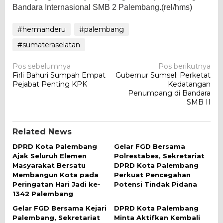
Bandara Internasional SMB 2 Palembang.(rel/hms)
#hermanderu
#palembang
#sumateraselatan
Navigasi
Pos sebelumnya
Pos berikutnya
Firli Bahuri Sumpah Empat
Gubernur Sumsel: Perketat
pos
Pejabat Penting KPK
Kedatangan
Penumpang di Bandara
SMB II
Related News
DPRD Kota Palembang
Gelar FGD Bersama
Ajak Seluruh Elemen
Polrestabes, Sekretariat
Masyarakat Bersatu
DPRD Kota Palembang
Membangun Kota pada
Perkuat Pencegahan
Peringatan Hari Jadi ke-
Potensi Tindak Pidana
1342 Palembang
Gelar FGD Bersama Kejari
DPRD Kota Palembang
Palembang, Sekretariat
Minta Aktifkan Kembali