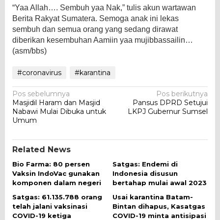
“Yaa Allah…. Sembuh yaa Nak,” tulis akun wartawan
Berita Rakyat Sumatera. Semoga anak ini lekas
sembuh dan semua orang yang sedang dirawat
diberikan kesembuhan Aamiin yaa mujibbassailin…
(asm/bbs)
#coronavirus
#karantina
Navigasi
Pos sebelumnya
Pos berikutnya
Masjidil Haram dan Masjid
Pansus DPRD Setujui
pos
Nabawi Mulai Dibuka untuk
LKPJ Gubernur Sumsel
Umum
Related News
Bio Farma: 80 persen
Satgas: Endemi di
Vaksin IndoVac gunakan
Indonesia disusun
komponen dalam negeri
bertahap mulai awal 2023
Satgas: 61.135.788 orang
Usai karantina Batam-
telah jalani vaksinasi
Bintan dihapus, Kasatgas
COVID-19 ketiga
COVID-19 minta antisipasi