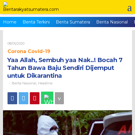
Skip
to
content
Home
Berita Terkini
Berita Sumatera
Berita Nasional
Oleh
08/05/2020
Brs_admin
Corona Covid-19
Yaa Allah, Sembuh yaa Nak..! Bocah 7
Tahun Bawa Baju Sendiri Dijemput
untuk Dikarantina
Berita Nasional
Headline
-
,