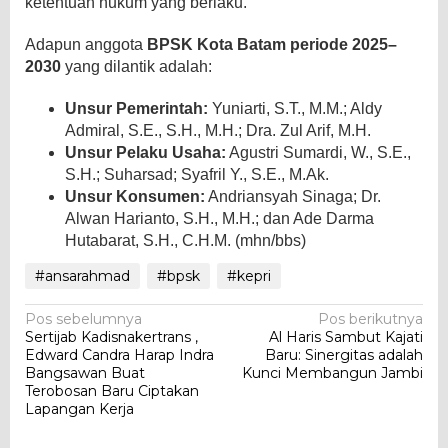
ketentuan hukum yang berlaku.
Adapun anggota
BPSK Kota Batam periode 2025–
2030
yang dilantik adalah:
Unsur Pemerintah:
Yuniarti, S.T., M.M.; Aldy
Admiral, S.E., S.H., M.H.; Dra. Zul Arif, M.H.
Unsur Pelaku Usaha:
Agustri Sumardi, W., S.E.,
S.H.; Suharsad; Syafril Y., S.E., M.Ak.
Unsur Konsumen:
Andriansyah Sinaga; Dr.
Alwan Harianto, S.H., M.H.; dan Ade Darma
Hutabarat, S.H., C.H.M. (mhn/bbs)
#ansarahmad
#bpsk
#kepri
Navigasi
Pos sebelumnya
Pos berikutnya
Sertijab Kadisnakertrans ,
Al Haris Sambut Kajati
pos
Edward Candra Harap Indra
Baru: Sinergitas adalah
Bangsawan Buat
Kunci Membangun Jambi
Terobosan Baru Ciptakan
Lapangan Kerja