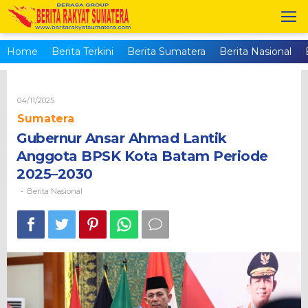
Skip
to
content
Home
Berita Terkini
Berita Sumatera
Berita Nasional
Oleh
04/11/2025
Brs_admin
Sumatera
Gubernur Ansar Ahmad Lantik
Anggota BPSK Kota Batam Periode
2025–2030
Berita Nasional
-