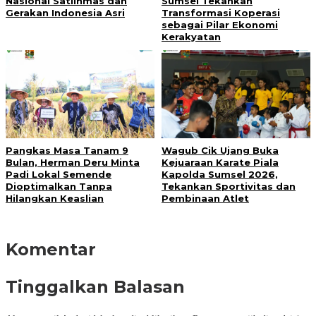
Nasional Satlinmas dan
Sumsel Tekankan
Gerakan Indonesia Asri
Transformasi Koperasi
sebagai Pilar Ekonomi
Kerakyatan
Pangkas Masa Tanam 9
Wagub Cik Ujang Buka
Bulan, Herman Deru Minta
Kejuaraan Karate Piala
Padi Lokal Semende
Kapolda Sumsel 2026,
Dioptimalkan Tanpa
Tekankan Sportivitas dan
Hilangkan Keaslian
Pembinaan Atlet
Komentar
Tinggalkan Balasan