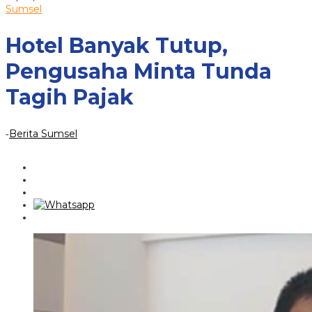
Tutup,
brs_admin
Sumsel
Pengusaha
Minta
Hotel Banyak Tutup,
Tunda
Tagih
Pajak
Pengusaha Minta Tunda
Tagih Pajak
Berita Sumsel
-