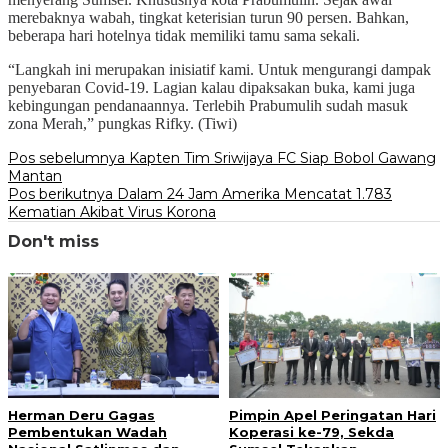
merebaknya wabah, tingkat keterisian turun 90 persen. Bahkan,
beberapa hari hotelnya tidak memiliki tamu sama sekali.
“Langkah ini merupakan inisiatif kami. Untuk mengurangi dampak
penyebaran Covid-19. Lagian kalau dipaksakan buka, kami juga
kebingungan pendanaannya. Terlebih Prabumulih sudah masuk
zona Merah,” pungkas Rifky. (Tiwi)
Navigasi
Pos sebelumnya
Kapten Tim Sriwijaya FC Siap Bobol Gawang
Mantan
pos
Pos berikutnya
Dalam 24 Jam Amerika Mencatat 1.783
Kematian Akibat Virus Korona
Don't miss
Herman Deru Gagas
Pimpin Apel Peringatan Hari
Pembentukan Wadah
Koperasi ke-79, Sekda