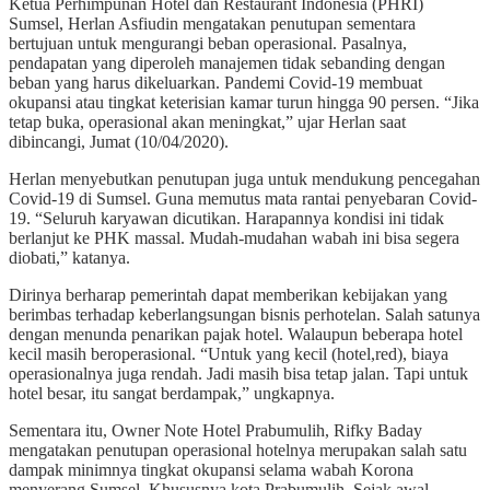
Ketua Perhimpunan Hotel dan Restaurant Indonesia (PHRI)
Sumsel, Herlan Asfiudin mengatakan penutupan sementara
bertujuan untuk mengurangi beban operasional. Pasalnya,
pendapatan yang diperoleh manajemen tidak sebanding dengan
beban yang harus dikeluarkan. Pandemi Covid-19 membuat
okupansi atau tingkat keterisian kamar turun hingga 90 persen. “Jika
tetap buka, operasional akan meningkat,” ujar Herlan saat
dibincangi, Jumat (10/04/2020).
Herlan menyebutkan penutupan juga untuk mendukung pencegahan
Covid-19 di Sumsel. Guna memutus mata rantai penyebaran Covid-
19. “Seluruh karyawan dicutikan. Harapannya kondisi ini tidak
berlanjut ke PHK massal. Mudah-mudahan wabah ini bisa segera
diobati,” katanya.
Dirinya berharap pemerintah dapat memberikan kebijakan yang
berimbas terhadap keberlangsungan bisnis perhotelan. Salah satunya
dengan menunda penarikan pajak hotel. Walaupun beberapa hotel
kecil masih beroperasional. “Untuk yang kecil (hotel,red), biaya
operasionalnya juga rendah. Jadi masih bisa tetap jalan. Tapi untuk
hotel besar, itu sangat berdampak,” ungkapnya.
Sementara itu, Owner Note Hotel Prabumulih, Rifky Baday
mengatakan penutupan operasional hotelnya merupakan salah satu
dampak minimnya tingkat okupansi selama wabah Korona
menyerang Sumsel. Khususnya kota Prabumulih. Sejak awal