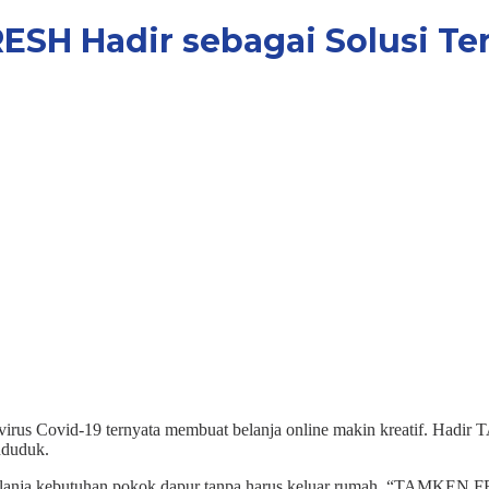
SH Hadir sebagai Solusi Ter
us Covid-19 ternyata membuat belanja online makin kreatif. Hadi
nduduk.
nja kebutuhan pokok dapur tanpa harus keluar rumah. “TAMKEN FR