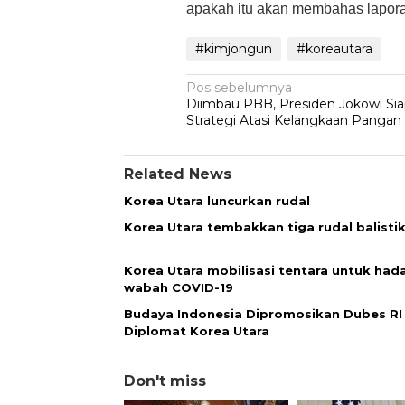
apakah itu akan membahas laporan
#kimjongun
#koreautara
Navigasi
Pos sebelumnya
Diimbau PBB, Presiden Jokowi Si
pos
Strategi Atasi Kelangkaan Pangan
Related News
Korea Utara luncurkan rudal
Korea Utara tembakkan tiga rudal balisti
Korea Utara mobilisasi tentara untuk had
wabah COVID-19
Budaya Indonesia Dipromosikan Dubes RI
Diplomat Korea Utara
Don't miss