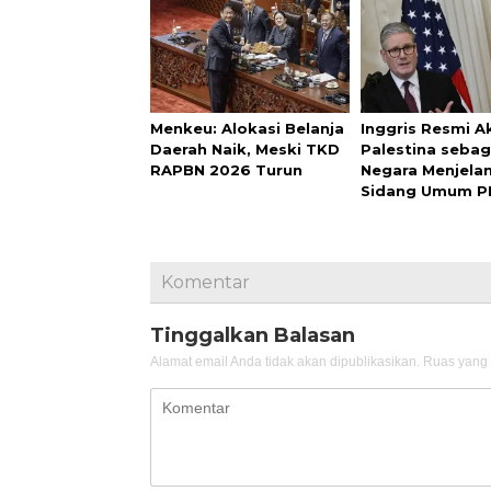
Menkeu: Alokasi Belanja
Inggris Resmi A
Daerah Naik, Meski TKD
Palestina sebag
RAPBN 2026 Turun
Negara Menjela
Sidang Umum P
Komentar
Tinggalkan Balasan
Alamat email Anda tidak akan dipublikasikan.
Ruas yang 