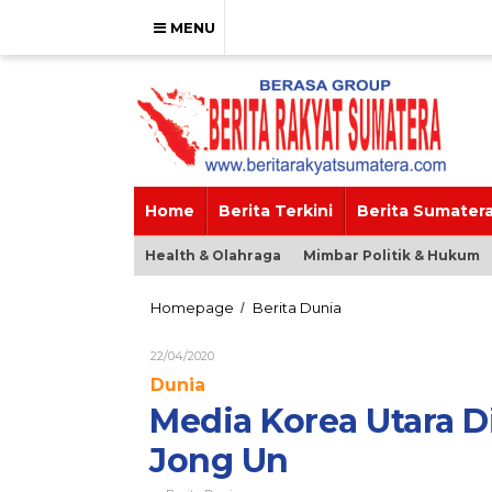
Skip
to
MENU
content
Home
Berita Terkini
Berita Sumater
Health & Olahraga
Mimbar Politik & Hukum
Media
Homepage
Berita Dunia
/
Korea
Utara
Oleh
22/04/2020
Diam
Brs_admin
Dunia
Tentang
Keberadaan
Media Korea Utara 
Kim
Jong
Jong Un
Un