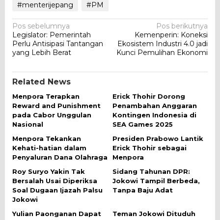
#menterijepang
#PM
Navigasi
Pos sebelumnya
Pos berikutnya
Legislator: Pemerintah
Kemenperin: Koneksi
pos
Perlu Antisipasi Tantangan
Ekosistem Industri 4.0 jadi
yang Lebih Berat
Kunci Pemulihan Ekonomi
Related News
Menpora Terapkan
Erick Thohir Dorong
Reward and Punishment
Penambahan Anggaran
pada Cabor Unggulan
Kontingen Indonesia di
Nasional
SEA Games 2025
Menpora Tekankan
Presiden Prabowo Lantik
Kehati-hatian dalam
Erick Thohir sebagai
Penyaluran Dana Olahraga
Menpora
Roy Suryo Yakin Tak
Sidang Tahunan DPR:
Bersalah Usai Diperiksa
Jokowi Tampil Berbeda,
Soal Dugaan Ijazah Palsu
Tanpa Baju Adat
Jokowi
Yulian Paonganan Dapat
Teman Jokowi Dituduh