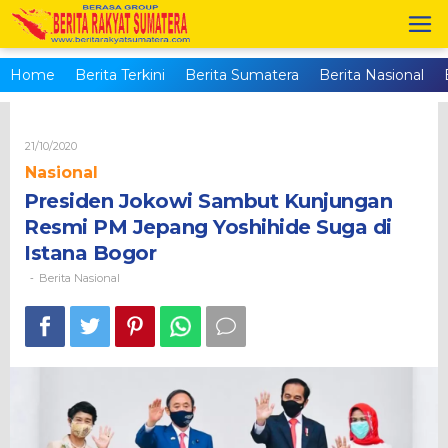
Skip
to
content
Home
Berita Terkini
Berita Sumatera
Berita Nasional
Oleh
21/10/2020
Brs_admin
Nasional
Presiden Jokowi Sambut Kunjungan
Resmi PM Jepang Yoshihide Suga di
Istana Bogor
Berita Nasional
-