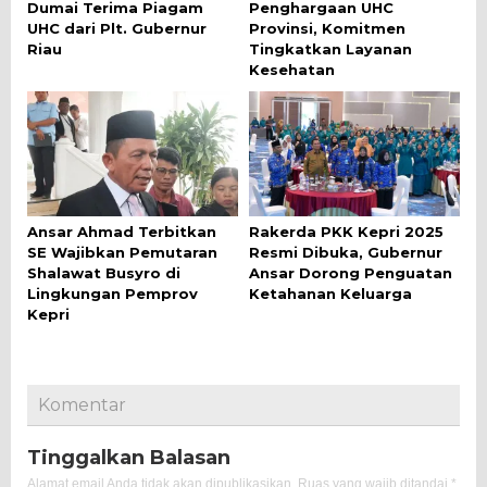
Dumai Terima Piagam
Penghargaan UHC
UHC dari Plt. Gubernur
Provinsi, Komitmen
Riau
Tingkatkan Layanan
Kesehatan
Ansar Ahmad Terbitkan
Rakerda PKK Kepri 2025
SE Wajibkan Pemutaran
Resmi Dibuka, Gubernur
Shalawat Busyro di
Ansar Dorong Penguatan
Lingkungan Pemprov
Ketahanan Keluarga
Kepri
Komentar
Tinggalkan Balasan
Alamat email Anda tidak akan dipublikasikan.
Ruas yang wajib ditandai
*