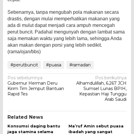
Sebenarnya, tanpa mengubah pola makanan secara
drastis, dengan mulai memperhatikan makanan yang
ada di mulut dapat menjadi cara ampuh mencegah
perut buncit. Padahal mengunyah dengan lambat sama
saja memakan waktu yang lebih lama, sehingga Anda
akan makan dengan porsi yang lebih sedikit.
(rama/ojan/bbs)
#perutbuncit
#puasa
#ramadan
Navigasi
Pos sebelumnya
Pos berikutnya
Gubernur Herman Deru
Alhamdulillah, 6.267 JCH
pos
Kirim Tim Jemput Bantuan
Sumsel Lunas BPIH,
Rapid Tes
Kepastian Haji Tunggu
Arab Saudi
Related News
Konsumsi daging bantu
Ma’ruf Amin sebut puasa
jaga stamina selama
ibadah yang sangat