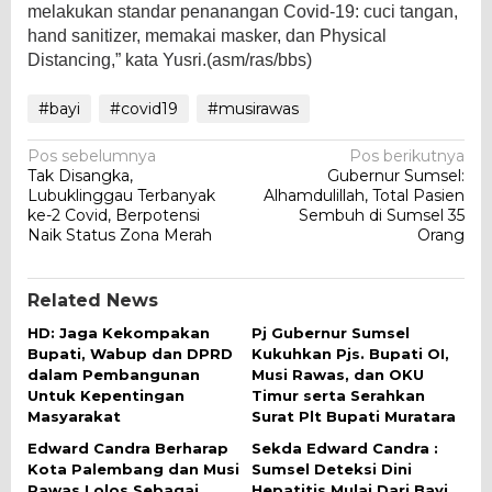
melakukan standar penanangan Covid-19: cuci tangan,
hand sanitizer, memakai masker, dan Physical
Distancing,” kata Yusri.(asm/ras/bbs)
#bayi
#covid19
#musirawas
Navigasi
Pos sebelumnya
Pos berikutnya
Tak Disangka,
Gubernur Sumsel:
pos
Lubuklinggau Terbanyak
Alhamdulillah, Total Pasien
ke-2 Covid, Berpotensi
Sembuh di Sumsel 35
Naik Status Zona Merah
Orang
Related News
HD: Jaga Kekompakan
Pj Gubernur Sumsel
Bupati, Wabup dan DPRD
Kukuhkan Pjs. Bupati OI,
dalam Pembangunan
Musi Rawas, dan OKU
Untuk Kepentingan
Timur serta Serahkan
Masyarakat
Surat Plt Bupati Muratara
Edward Candra Berharap
Sekda Edward Candra :
Kota Palembang dan Musi
Sumsel Deteksi Dini
Rawas Lolos Sebagai
Hepatitis Mulai Dari Bayi