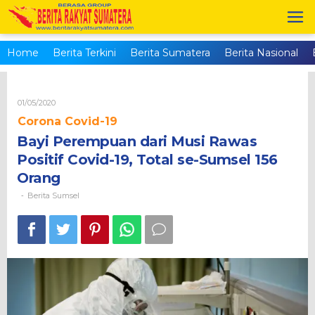
Skip
to
content
Home
Berita Terkini
Berita Sumatera
Berita Nasional
Oleh
01/05/2020
Brs_admin
Corona Covid-19
Bayi Perempuan dari Musi Rawas
Positif Covid-19, Total se-Sumsel 156
Orang
Berita Sumsel
-