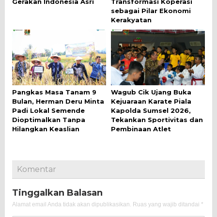
Gerakan Indonesia Asri
Transformasi Koperasi
sebagai Pilar Ekonomi
Kerakyatan
Pangkas Masa Tanam 9
Wagub Cik Ujang Buka
Bulan, Herman Deru Minta
Kejuaraan Karate Piala
Padi Lokal Semende
Kapolda Sumsel 2026,
Dioptimalkan Tanpa
Tekankan Sportivitas dan
Hilangkan Keaslian
Pembinaan Atlet
Komentar
Tinggalkan Balasan
Alamat email Anda tidak akan dipublikasikan.
Ruas yang wajib ditandai
*