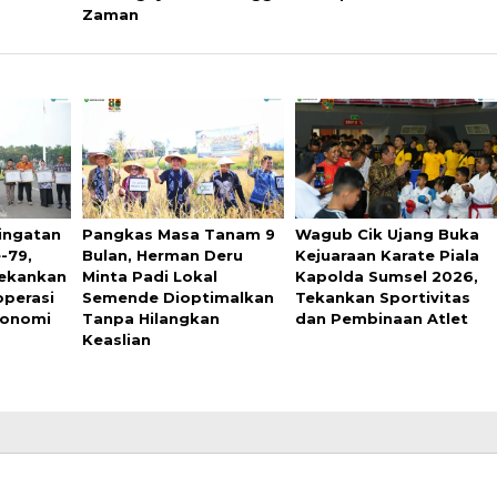
Zaman
ringatan
Pangkas Masa Tanam 9
Wagub Cik Ujang Buka
-79,
Bulan, Herman Deru
Kejuaraan Karate Piala
Tekankan
Minta Padi Lokal
Kapolda Sumsel 2026,
operasi
Semende Dioptimalkan
Tekankan Sportivitas
konomi
Tanpa Hilangkan
dan Pembinaan Atlet
Keaslian