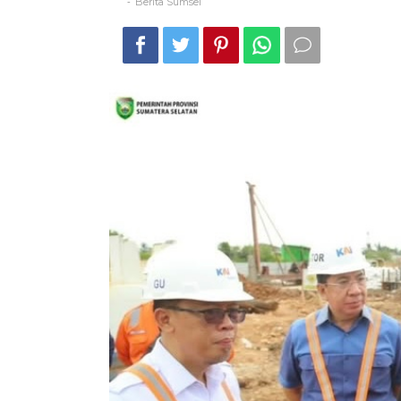
Berita Sumsel
-
Lebih
Efisien
dan
Ramah
Lingkungan