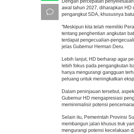
Dengan percepatan penyelesaian 
awal tahun 2027, diharapkan HD da
pengangkut SDA, khususnya batu b
“Meskipun kita telah memiliki P
tentang penghentian angkutan ba
terdapat pengecualian-pengecualia
jelas Gubernur Herman Deru.
Lebih lanjut, HD berharap agar 
lebih fokus pada pengangkutan ba
hanya mengurangi gangguan terhad
peluang untuk meningkatkan eksplo
Dalam peninjauan tersebut, aspe
Gubernur HD mengapresiasi pengg
meminimalisir potensi pencemara
Selain itu, Pemerintah Provinsi 
membangun jalan khusus truk yan
mengurangi potensi kecelakaan da