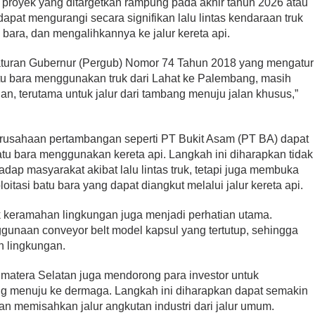
proyek yang ditargetkan rampung pada akhir tahun 2026 atau
pat mengurangi secara signifikan lalu lintas kendaraan truk
ara, dan mengalihkannya ke jalur kereta api.
eraturan Gubernur (Pergub) Nomor 74 Tahun 2018 yang mengatur
tu bara menggunakan truk dari Lahat ke Palembang, masih
n, terutama untuk jalur dari tambang menuju jalan khusus,”
perusahaan pertambangan seperti PT Bukit Asam (PT BA) dapat
tu bara menggunakan kereta api. Langkah ini diharapkan tidak
ap masyarakat akibat lalu lintas truk, tetapi juga membuka
itasi batu bara yang dapat diangkut melalui jalur kereta api.
k keramahan lingkungan juga menjadi perhatian utama.
unaan conveyor belt model kapsul yang tertutup, sehingga
n lingkungan.
Sumatera Selatan juga mendorong para investor untuk
g menuju ke dermaga. Langkah ini diharapkan dapat semakin
n memisahkan jalur angkutan industri dari jalur umum.