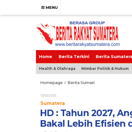
Skip
to
MENU
content
Home
Berita Terkini
Berita Sumater
Health & Olahraga
Mimbar Politik & Hukum
HD
Homepage
Berita Sumsel
/
:
Tahun
Oleh
13/05/2025
2027,
Brs_admin
Sumatera
Angkutan
Batu
HD : Tahun 2027, An
Bara
di
Bakal Lebih Efisie
Sumsel
Bakal