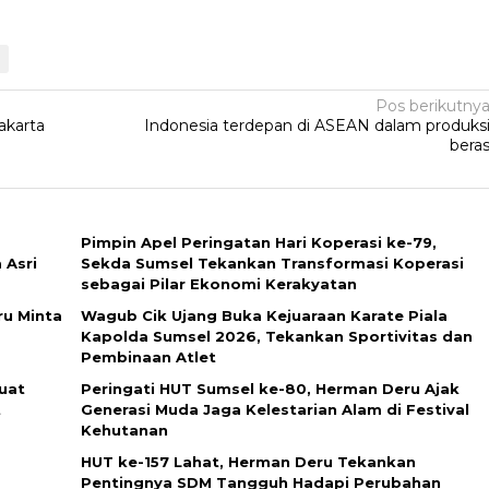
Pos berikutny
Jakarta
Indonesia terdepan di ASEAN dalam produks
bera
Pimpin Apel Peringatan Hari Koperasi ke-79,
 Asri
Sekda Sumsel Tekankan Transformasi Koperasi
sebagai Pilar Ekonomi Kerakyatan
u Minta
Wagub Cik Ujang Buka Kejuaraan Karate Piala
Kapolda Sumsel 2026, Tekankan Sportivitas dan
Pembinaan Atlet
uat
Peringati HUT Sumsel ke-80, Herman Deru Ajak
t
Generasi Muda Jaga Kelestarian Alam di Festival
Kehutanan
HUT ke-157 Lahat, Herman Deru Tekankan
Pentingnya SDM Tangguh Hadapi Perubahan