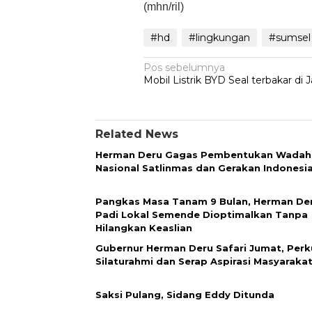
(mhn/ril)
#hd
#lingkungan
#sumsel
Navigasi
Pos sebelumnya
Mobil Listrik BYD Seal terbakar di 
pos
Related News
Herman Deru Gagas Pembentukan Wadah
Nasional Satlinmas dan Gerakan Indonesia
Pangkas Masa Tanam 9 Bulan, Herman Der
Padi Lokal Semende Dioptimalkan Tanpa
Hilangkan Keaslian
Gubernur Herman Deru Safari Jumat, Perk
Silaturahmi dan Serap Aspirasi Masyaraka
Saksi Pulang, Sidang Eddy Ditunda