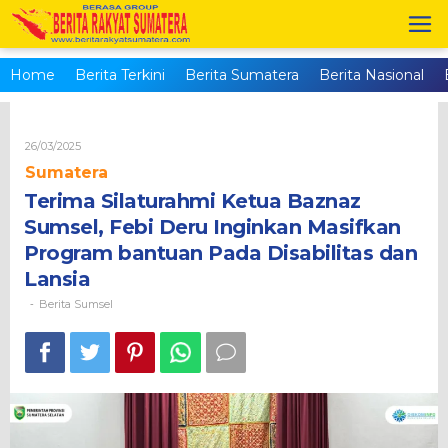
Skip
to
content
Home
Berita Terkini
Berita Sumatera
Berita Nasional
Oleh
26/03/2025
Brs_admin
Sumatera
Terima Silaturahmi Ketua Baznaz
Sumsel, Febi Deru Inginkan Masifkan
Program bantuan Pada Disabilitas dan
Lansia
Berita Sumsel
-