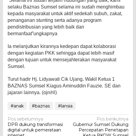
“Selama ini sudah terjalin hubungan yang baik, kami
selaku Baznas Sumsel selama ini sudah menghimbau
kepada masyarakat untuk aktif sedekah subuh, zakat,
penanganan stunting serta adanya program
pendistribusian yang lebih baik dan
bermanfaat”ungkapnya
Ia melanjutkan kirannya kedepan dapat kolaborasi
dengan kegiatan PKK sehingga dapat lebih masif
dengan tujuan untuk mensejahterakan masyarakat
Sumsel.
Turut hadir Hj. Lidyawati Cik Ujang, Wakil Ketua 1
BAZNAS Sumsel Kiagus Aminuddin Fauzie. SE dan
jajaran lainnya. (ojn/ril)
#anak
#baznas
#lansia
Navigasi
Pos sebelumnya
Pos berikutnya
DPR dukung transformasi
Gubernur Sumsel Dukung
pos
digital untuk pemerataan
Percepatan Penetapan
internet
Ketua BKOW Sumsel