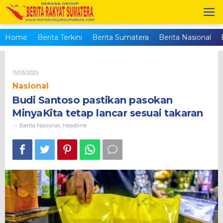
Skip
to
content
Home
Berita Terkini
Berita Sumatera
Berita Nasional
Oleh
11/03/2025
Brs_admin
Nasional
Budi Santoso pastikan pasokan
MinyaKita tetap lancar sesuai takaran
Berita Nasional
Headline
-
,