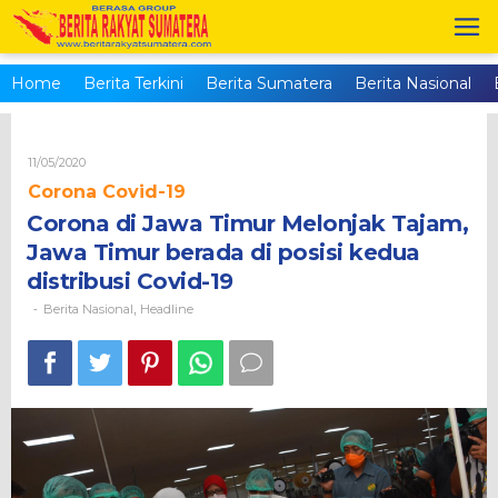
Skip
to
content
Home
Berita Terkini
Berita Sumatera
Berita Nasional
Oleh
11/05/2020
Brs_admin
Corona Covid-19
Corona di Jawa Timur Melonjak Tajam,
Jawa Timur berada di posisi kedua
distribusi Covid-19
Berita Nasional
Headline
-
,