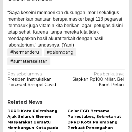
“Saya keseini memberikan dukungan moril sekaligus
memberikan bantuan berupa masker bagi 113 pegawai
termasuk juga vitamin kita berikan agar petugas disini
tetap sehat. Karena tanpa mereka kita tidak
mendapatkan hasil akurat terkait dengan hasil
laboratorium,” tandasnya. (Yani)
#hermanderu
#palembang
#sumateraselatan
Navigasi
Pos sebelumnya
Pos berikutnya
Presiden Instruksikan
Siapkan Rp100 Miliar, Beli
pos
Percepat Sampel Covid
Karet Petani
Related News
DPRD Kota Palembang
Gelar FGD Bersama
Ajak Seluruh Elemen
Polrestabes, Sekretariat
Masyarakat Bersatu
DPRD Kota Palembang
Membangun Kota pada
Perkuat Pencegahan