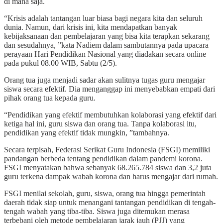
di mana saja.
“Krisis adalah tantangan luar biasa bagi negara kita dan seluruh
dunia. Namun, dari krisis ini, kita mendapatkan banyak
kebijaksanaan dan pembelajaran yang bisa kita terapkan sekarang
dan sesudahnya, ”kata Nadiem dalam sambutannya pada upacara
perayaan Hari Pendidikan Nasional yang diadakan secara online
pada pukul 08.00 WIB, Sabtu (2/5).
Orang tua juga menjadi sadar akan sulitnya tugas guru mengajar
siswa secara efektif. Dia menganggap ini menyebabkan empati dari
pihak orang tua kepada guru.
“Pendidikan yang efektif membutuhkan kolaborasi yang efektif dari
ketiga hal ini, guru siswa dan orang tua. Tanpa kolaborasi itu,
pendidikan yang efektif tidak mungkin, ”tambahnya.
Secara terpisah, Federasi Serikat Guru Indonesia (FSGI) memiliki
pandangan berbeda tentang pendidikan dalam pandemi korona.
FSGI menyatakan bahwa sebanyak 68.265.784 siswa dan 3,2 juta
guru terkena dampak wabah korona dan harus mengajar dari rumah.
FSGI menilai sekolah, guru, siswa, orang tua hingga pemerintah
daerah tidak siap untuk menangani tantangan pendidikan di tengah-
tengah wabah yang tiba-tiba. Siswa juga ditemukan merasa
terbebani oleh metode pembelajaran jarak jauh (PJJ) yang