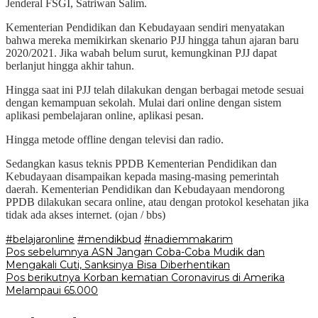
Jenderal FSGI, Satriwan Salim.
Kementerian Pendidikan dan Kebudayaan sendiri menyatakan
bahwa mereka memikirkan skenario PJJ hingga tahun ajaran baru
2020/2021. Jika wabah belum surut, kemungkinan PJJ dapat
berlanjut hingga akhir tahun.
Hingga saat ini PJJ telah dilakukan dengan berbagai metode sesuai
dengan kemampuan sekolah. Mulai dari online dengan sistem
aplikasi pembelajaran online, aplikasi pesan.
Hingga metode offline dengan televisi dan radio.
Sedangkan kasus teknis PPDB Kementerian Pendidikan dan
Kebudayaan disampaikan kepada masing-masing pemerintah
daerah. Kementerian Pendidikan dan Kebudayaan mendorong
PPDB dilakukan secara online, atau dengan protokol kesehatan jika
tidak ada akses internet. (ojan / bbs)
#belajaronline
#mendikbud
#nadiemmakarim
Navigasi
Pos sebelumnya
ASN Jangan Coba-Coba Mudik dan
Mengakali Cuti, Sanksinya Bisa Diberhentikan
pos
Pos berikutnya
Korban kematian Coronavirus di Amerika
Melampaui 65.000