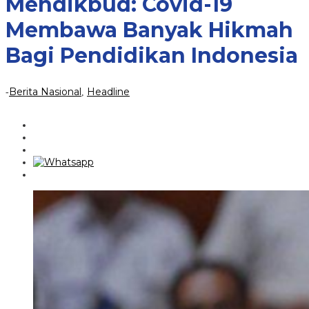
Mendikbud: Covid-19
Bagi
Pendidikan
Membawa Banyak Hikmah
Indonesia
Bagi Pendidikan Indonesia
Berita Nasional
Headline
-
,