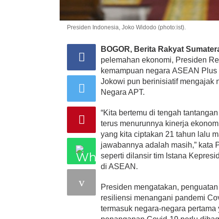
Presiden Indonesia, Joko Widodo (photo:ist).
BOGOR, Berita Rakyat Sumater
pelemahan ekonomi, Presiden Rep
kemampuan negara ASEAN Plus Thr
Jokowi pun berinisiatif mengaj
Negara APT.
“Kita bertemu di tengah tantang
terus menurunnya kinerja ekonomi 
yang kita ciptakan 21 tahun lalu 
jawabannya adalah masih,” kata P
seperti dilansir tim Istana Kepr
di ASEAN.
Presiden mengatakan, penguatan 
resiliensi menangani pandemi Co
termasuk negara-negara pertama 