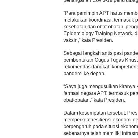
penanganan Covid-19 perlu diba
“Para pemimpin APT harus member
melakukan koordinasi, termasuk p
kesehatan dan obat-obatan, peng
Epidemiology Training Network, d
vaksin,” kata Presiden.
Sebagai langkah antisipasi pand
pembentukan Gugus Tugas Khusu
rekomendasi langkah komprehensi
pandemi ke depan.
“Saya juga mengusulkan kiranya k
farmasi negara APT, termasuk p
obat-obatan,” kata Presiden.
Dalam kesempatan tersebut, Pres
memperkuat resiliensi ekonomi n
berpengaruh pada situasi ekono
sebenarnya telah memiliki infrast