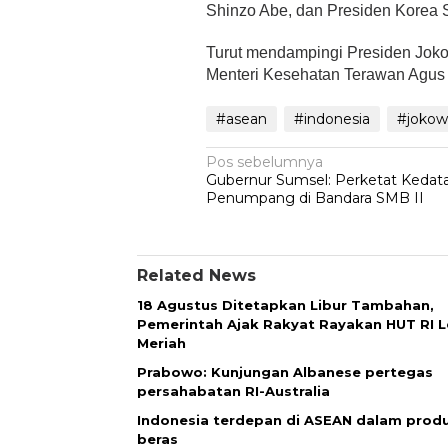
Shinzo Abe, dan Presiden Korea 
Turut mendampingi Presiden Joko
Menteri Kesehatan Terawan Agus P
#asean
#indonesia
#jokow
Navigasi
Pos sebelumnya
Gubernur Sumsel: Perketat Keda
pos
Penumpang di Bandara SMB II
Related News
18 Agustus Ditetapkan Libur Tambahan,
Pemerintah Ajak Rakyat Rayakan HUT RI L
Meriah
Prabowo: Kunjungan Albanese pertegas
persahabatan RI-Australia
Indonesia terdepan di ASEAN dalam prod
beras