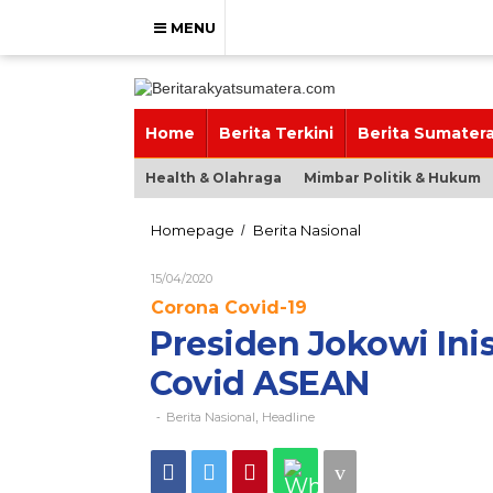
Skip
to
MENU
content
Home
Berita Terkini
Berita Sumater
Health & Olahraga
Mimbar Politik & Hukum
Presiden
Homepage
Berita Nasional
/
Jokowi
Inisiatif
Oleh
15/04/2020
Bentuk
Brs_admin
Corona Covid-19
Gugus
Tugas
Presiden Jokowi Ini
Covid
ASEAN
Covid ASEAN
Berita Nasional
Headline
-
,