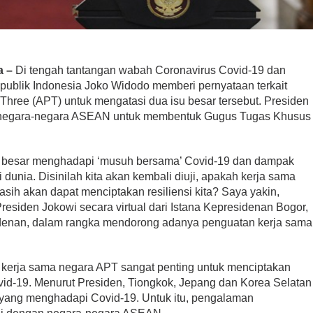
a –
Di tengah tantangan wabah Coronavirus Covid-19 dan
ublik Indonesia Joko Widodo memberi pernyataan terkait
ee (APT) untuk mengatasi dua isu besar tersebut. Presiden
ak negara-negara ASEAN untuk membentuk Gugus Tugas Khusus
an besar menghadapi ‘musuh bersama’ Covid-19 dan dampak
dunia. Disinilah kita akan kembali diuji, apakah kerja sama
masih akan dapat menciptakan resiliensi kita? Saya yakin,
residen Jokowi secara virtual dari Istana Kepresidenan Bogor,
esidenan, dalam rangka mendorong adanya penguatan kerja sama
kerja sama negara APT sangat penting untuk menciptakan
vid-19. Menurut Presiden, Tiongkok, Jepang dan Korea Selatan
yang menghadapi Covid-19. Untuk itu, pengalaman