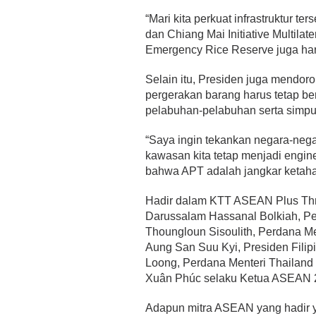
“Mari kita perkuat infrastruktur 
dan Chiang Mai Initiative Multil
Emergency Rice Reserve juga haru
Selain itu, Presiden juga mendor
pergerakan barang harus tetap be
pelabuhan-pelabuhan serta simpul
“Saya ingin tekankan negara-ne
kawasan kita tetap menjadi engine
bahwa APT adalah jangkar ketaha
Hadir dalam KTT ASEAN Plus Thr
Darussalam Hassanal Bolkiah, P
Thoungloun Sisoulith, Perdana M
Aung San Suu Kyi, Presiden Filip
Loong, Perdana Menteri Thailand
Xuân Phúc selaku Ketua ASEAN 20
Adapun mitra ASEAN yang hadir y