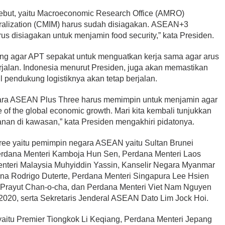
tersebut, yaitu Macroeconomic Research Office (AMRO)
ateralization (CMIM) harus sudah disiagakan. ASEAN+3
s disiagakan untuk menjamin food security,” kata Presiden.
ong agar APT sepakat untuk menguatkan kerja sama agar arus
rjalan. Indonesia menurut Presiden, juga akan memastikan
 pendukung logistiknya akan tetap berjalan.
gara ASEAN Plus Three harus memimpin untuk menjamin agar
 of the global economic growth. Mari kita kembali tunjukkan
nan di kawasan,” kata Presiden mengakhiri pidatonya.
ee yaitu pemimpin negara ASEAN yaitu Sultan Brunei
erdana Menteri Kamboja Hun Sen, Perdana Menteri Laos
enteri Malaysia Muhyiddin Yassin, Kanselir Negara Myanmar
ina Rodrigo Duterte, Perdana Menteri Singapura Lee Hsien
 Prayut Chan-o-cha, dan Perdana Menteri Viet Nam Nguyen
20, serta Sekretaris Jenderal ASEAN Dato Lim Jock Hoi.
aitu Premier Tiongkok Li Keqiang, Perdana Menteri Jepang