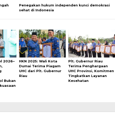
engah
Penegakan hukum independen kunci demokrasi
sehat di Indonesia
l 2026–
HKN 2025: Wali Kota
Plt. Gubernur Riau
n,
Dumai Terima Piagam
Terima Penghargaan
g
UHC dari Plt. Gubernur
UHC Provinsi, Komitmen
Riau
Tingkatkan Layanan
pol Bukan
Kesehatan
ekuasaan