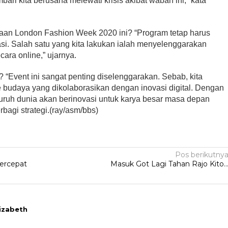
ri kita berusaha melewati krisis akibat wabah ini,” kata
aan London Fashion Week 2020 ini? “Program tetap harus
ovasi. Salah satu yang kita lakukan ialah menyelenggarakan
ara online,” ujarnya.
 “Event ini sangat penting diselenggarakan. Sebab, kita
 budaya yang dikolaborasikan dengan inovasi digital. Dengan
uruh dunia akan berinovasi untuk karya besar masa depan
rbagi strategi.(ray/asm/bbs)
Pos berikutny
percepat
Masuk Got Lagi Tahan Rajo Kito
izabeth