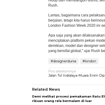
hidup dan membangun bisnis, semba
Rush.
Lantas, bagaimana cara pelaksan
berjalan, tetapi kita harus berin
London Fashion Week 2020 ini sec
Apa saja yang akan dilaksanakan?
menciptakan platform pekan mode
demikian, model dan designer sel
yang bersifat global,” ujar Rush be
#designerdunia
#london
Navigasi
Pos sebelumnya
Jalan Tol Indralaya-Muara Enim Di
pos
Related News
Demi melihat prosesi pemakaman Ratu El
ribuan orang rela bermalam di luar