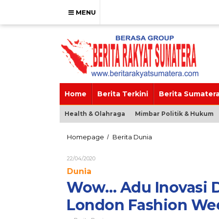
Skip
to
MENU
content
Home
Berita Terkini
Berita Sumater
Health & Olahraga
Mimbar Politik & Hukum
Wow...
Homepage
Berita Dunia
/
Adu
Inovasi
Oleh
22/04/2020
Designer
Brs_admin
Dunia
Dunia
pada
Wow… Adu Inovasi D
Gelaran
London
London Fashion We
Fashion
Week