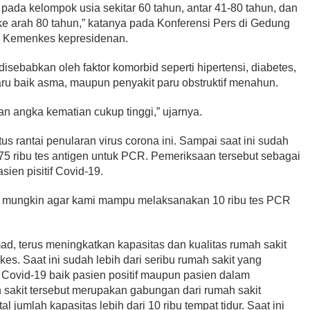
 pada kelompok usia sekitar 60 tahun, antar 41-80 tahun, dan
 ke arah 80 tahun,” katanya pada Konferensi Pers di Gedung
tim Kemenkes kepresidenan.
sebabkan oleh faktor komorbid seperti hipertensi, diabetes,
aru baik asma, maupun penyakit paru obstruktif menahun.
dan angka kematian cukup tinggi,” ujarnya.
 rantai penularan virus corona ini. Sampai saat ini sudah
 75 ribu tes antigen untuk PCR. Pemeriksaan tersebut sebagai
sien pisitif Covid-19.
 mungkin agar kami mampu melaksanakan 10 ribu tes PCR
ad, terus meningkatkan kapasitas dan kualitas rumah sakit
es. Saat ini sudah lebih dari seribu rumah sakit yang
Covid-19 baik pasien positif maupun pasien dalam
sakit tersebut merupakan gabungan dari rumah sakit
l jumlah kapasitas lebih dari 10 ribu tempat tidur. Saat ini