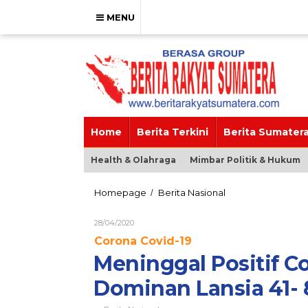
Skip
to
MENU
content
Home
Berita Terkini
Berita Sumater
Health & Olahraga
Mimbar Politik & Hukum
Meninggal
Homepage
Berita Nasional
/
Positif
Corona
Oleh
28/04/2020
Tembus
Brs_admin
Corona Covid-19
765
Orang,
Meninggal Positif C
Dominan
Lansia
Dominan Lansia 41-
41-
80