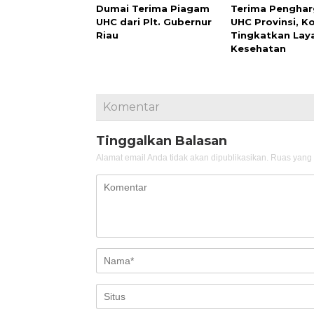
Dumai Terima Piagam
Terima Pengha
UHC dari Plt. Gubernur
UHC Provinsi, 
Riau
Tingkatkan Lay
Kesehatan
Komentar
Tinggalkan Balasan
Alamat email Anda tidak akan dipublikasikan.
Ruas yang 