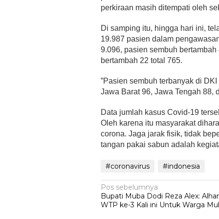
perkiraan masih ditempati oleh sek
Di samping itu, hingga hari ini, 
19.987 pasien dalam pengawasan (
9.096, pasien sembuh bertambah 
bertambah 22 total 765.
”Pasien sembuh terbanyak di DKI 
Jawa Barat 96, Jawa Tengah 88, da
Data jumlah kasus Covid-19 terse
Oleh karena itu masyarakat diharap
corona. Jaga jarak fisik, tidak 
tangan pakai sabun adalah kegiat
#coronavirus
#indonesia
Navigasi
Pos sebelumnya
Bupati Muba Dodi Reza Alex: Alham
pos
WTP ke-3 Kali ini Untuk Warga M