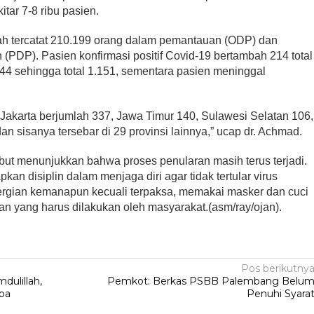
itar 7-8 ribu pasien.
telah tercatat 210.199 orang dalam pemantauan (ODP) dan
PDP). Pasien konfirmasi positif Covid-19 bertambah 214 total
44 sehingga total 1.151, sementara pasien meninggal
Jakarta berjumlah 337, Jawa Timur 140, Sulawesi Selatan 106,
n sisanya tersebar di 29 provinsi lainnya,” ucap dr. Achmad.
but menunjukkan bahwa proses penularan masih terus terjadi.
kan disiplin dalam menjaga diri agar tidak tertular virus
bepergian kemanapun kecuali terpaksa, memakai masker dan cuci
an yang harus dilakukan oleh masyarakat.(asm/ray/ojan).
Pos berikutny
dulillah,
Pemkot: Berkas PSBB Palembang Belu
uba
Penuhi Syara