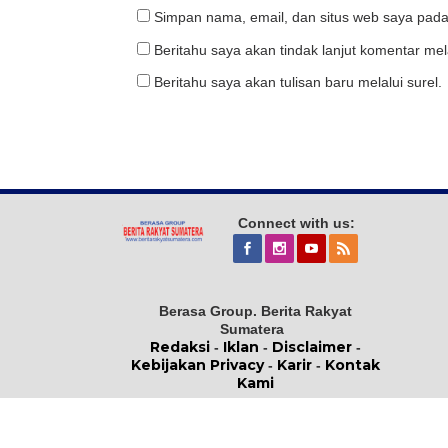
Simpan nama, email, dan situs web saya pada
Beritahu saya akan tindak lanjut komentar mela
Beritahu saya akan tulisan baru melalui surel.
Connect with us:
Berasa Group. Berita Rakyat
Sumatera
Redaksi
Iklan
Disclaimer
-
-
-
Kebijakan Privacy
Karir
Kontak
-
-
Kami
Copyright © 2021 Berita Rakyat
Sumatera. All Right Reserved