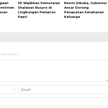
rgaan
SE Wajibkan Pemutaran
Resmi Dibuka, Gubernur
Komitmen
Shalawat Busyro di
Ansar Dorong
anan
Lingkungan Pemprov
Penguatan Ketahanan
Kepri
Keluarga
wajib ditandai
*