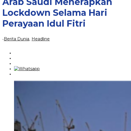
Arab Saudi Menerapkan
Perayaan
Idul
Lockdown Selama Hari
Fitri
Perayaan Idul Fitri
Berita Dunia
Headline
-
,