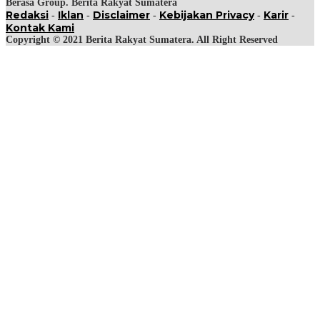
Berasa Group. Berita Rakyat Sumatera
Redaksi
Iklan
Disclaimer
Kebijakan Privacy
Karir
-
-
-
-
-
Kontak Kami
Copyright © 2021 Berita Rakyat Sumatera. All Right Reserved