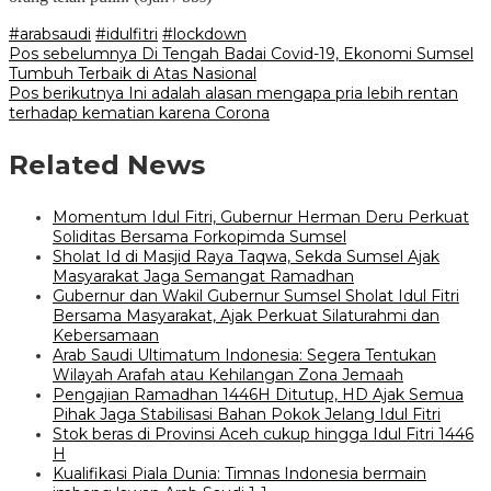
#arabsaudi
#idulfitri
#lockdown
Navigasi
Pos sebelumnya
Di Tengah Badai Covid-19, Ekonomi Sumsel
Tumbuh Terbaik di Atas Nasional
pos
Pos berikutnya
Ini adalah alasan mengapa pria lebih rentan
terhadap kematian karena Corona
Related News
Momentum Idul Fitri, Gubernur Herman Deru Perkuat
Soliditas Bersama Forkopimda Sumsel
Sholat Id di Masjid Raya Taqwa, Sekda Sumsel Ajak
Masyarakat Jaga Semangat Ramadhan
Gubernur dan Wakil Gubernur Sumsel Sholat Idul Fitri
Bersama Masyarakat, Ajak Perkuat Silaturahmi dan
Kebersamaan
Arab Saudi Ultimatum Indonesia: Segera Tentukan
Wilayah Arafah atau Kehilangan Zona Jemaah
Pengajian Ramadhan 1446H Ditutup, HD Ajak Semua
Pihak Jaga Stabilisasi Bahan Pokok Jelang Idul Fitri
Stok beras di Provinsi Aceh cukup hingga Idul Fitri 1446
H
Kualifikasi Piala Dunia: Timnas Indonesia bermain