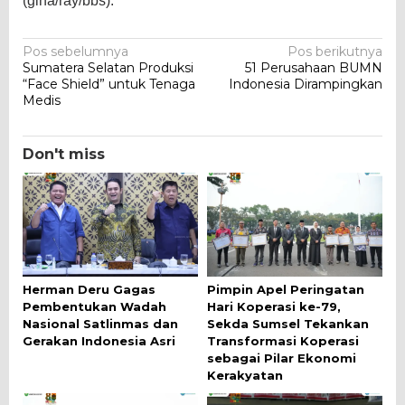
(gina/ray/bbs).
Navigasi
Pos sebelumnya
Pos berikutnya
Sumatera Selatan Produksi
51 Perusahaan BUMN
pos
“Face Shield” untuk Tenaga
Indonesia Dirampingkan
Medis
Don't miss
Herman Deru Gagas
Pimpin Apel Peringatan
Pembentukan Wadah
Hari Koperasi ke-79,
Nasional Satlinmas dan
Sekda Sumsel Tekankan
Gerakan Indonesia Asri
Transformasi Koperasi
sebagai Pilar Ekonomi
Kerakyatan