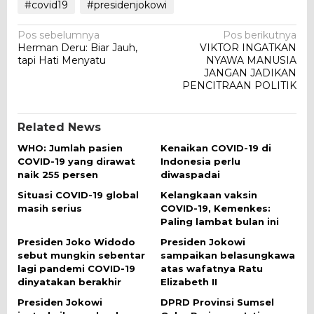
#covid19
#presidenjokowi
Navigasi
Pos sebelumnya
Pos berikutnya
Herman Deru: Biar Jauh,
VIKTOR INGATKAN
pos
tapi Hati Menyatu
NYAWA MANUSIA
JANGAN JADIKAN
PENCITRAAN POLITIK
Related News
WHO: Jumlah pasien
Kenaikan COVID-19 di
COVID-19 yang dirawat
Indonesia perlu
naik 255 persen
diwaspadai
Situasi COVID-19 global
Kelangkaan vaksin
masih serius
COVID-19, Kemenkes:
Paling lambat bulan ini
Presiden Joko Widodo
Presiden Jokowi
sebut mungkin sebentar
sampaikan belasungkawa
lagi pandemi COVID-19
atas wafatnya Ratu
dinyatakan berakhir
Elizabeth II
Presiden Jokowi
DPRD Provinsi Sumsel