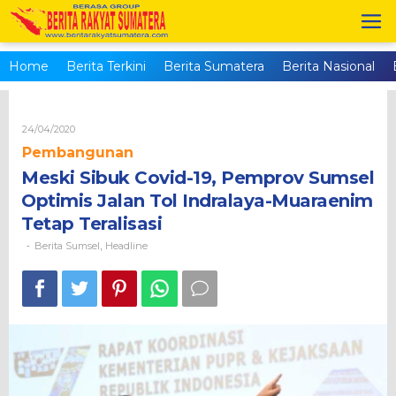
Skip
to
content
Home
Berita Terkini
Berita Sumatera
Berita Nasional
Oleh
24/04/2020
Brs_admin
Pembangunan
Meski Sibuk Covid-19, Pemprov Sumsel
Optimis Jalan Tol Indralaya-Muaraenim
Tetap Teralisasi
Berita Sumsel
Headline
-
,