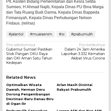
Plt. Asisten Bidang Pemerintahan dan Kesra Setda
Sumseo, H Ahmad Najib, Kepala Dinas PU Bina Marga
dan Tata Ruang Budi Darma, Kepala Dinas Bappeda
Firmansyah, Kepala Dinas Perhubungan Nelson
Firdaus. (rel/ras)
#jalantol
#muaraenim
#oi
#prabumulih
Navigasi
Pos sebelumnya
Pos berikutnya
Gubernur Sumsel Pastikan
Dalam 24 Jam Amerika
pos
Stok Pangan OKU Raya
Laporkan 3.332 Kematian
dan OKI Aman Satu Tahun
Akibat Virus Corona
Kedepan
Related News
Optimalkan Wisata
Arlan Masih Dicintai
Daerah, Herman Deru
Rakyat Prabumulih
Dorong Pengembangan
Destinasi Baru Danau Biru
di Ogan Ilir
Prabumulih Gencarkan
Larang ASN dan Non ASN