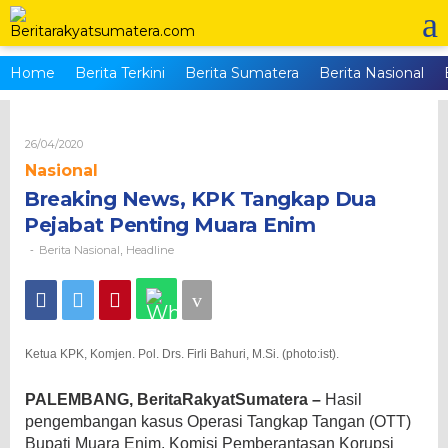
Skip
to
content
Home
Berita Terkini
Berita Sumatera
Berita Nasional
Oleh
26/04/2020
Brs_admin
Nasional
Breaking News, KPK Tangkap Dua
Pejabat Penting Muara Enim
Berita Nasional
Headline
-
,
Ketua KPK, Komjen. Pol. Drs. Firli Bahuri, M.Si. (photo:ist).
PALEMBANG, BeritaRakyatSumatera –
Hasil
pengembangan kasus Operasi Tangkap Tangan (OTT)
Bupati Muara Enim, Komisi Pemberantasan Korupsi