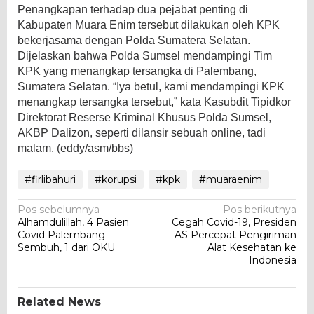
Penangkapan terhadap dua pejabat penting di
Kabupaten Muara Enim tersebut dilakukan oleh KPK
bekerjasama dengan Polda Sumatera Selatan.
Dijelaskan bahwa Polda Sumsel mendampingi Tim
KPK yang menangkap tersangka di Palembang,
Sumatera Selatan. “Iya betul, kami mendampingi KPK
menangkap tersangka tersebut,” kata Kasubdit Tipidkor
Direktorat Reserse Kriminal Khusus Polda Sumsel,
AKBP Dalizon, seperti dilansir sebuah online, tadi
malam. (eddy/asm/bbs)
#firlibahuri
#korupsi
#kpk
#muaraenim
Navigasi
Pos sebelumnya
Pos berikutnya
Alhamdulillah, 4 Pasien
Cegah Covid-19, Presiden
pos
Covid Palembang
AS Percepat Pengiriman
Sembuh, 1 dari OKU
Alat Kesehatan ke
Indonesia
Related News